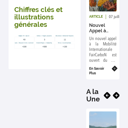
conditions sont favorables, mais aussi
élever progressivement sa surface grâce à
Chiffres clés et
l'accumulation de sédiments afin de
illustrations
ARTICLE
07 juillet 20
suivre la montée du niveau marin.
générales
Nouvel
Appel à
Mobilité
Un nouvel appel
internationale
à la Mobilité
2026
Internationale
FairCarboN est
ouvert du 1er
Septembre au
En Savoir
30 Septembre
Plus
2026 !
A la
Une