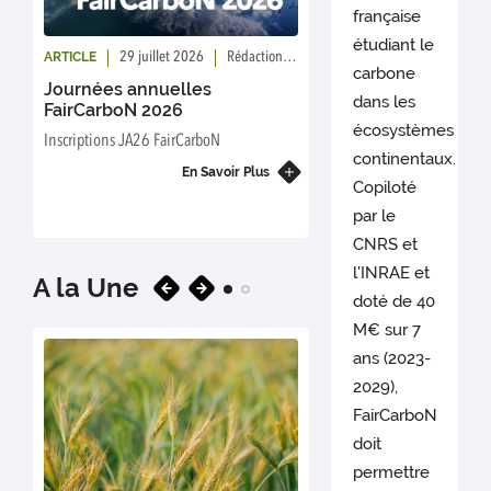
française
étudiant le
ARTICLE
ARTICLE
29 juillet 2026
Rédaction : FairCarboN
10 juillet 20
carbone
Journées annuelles
Conférence inter
dans les
FairCarboN 2026
FairCarboN 2028
écosystèmes
Inscriptions JA26 FairCarboN
Save The Date :
continentaux.
internationale FairCar
En Savoir Plus
Matters! from land to co
Copiloté
par le
E
CNRS et
l'INRAE et
A la Une
doté de 40
M€ sur 7
ans (2023-
2029),
FairCarboN
doit
permettre