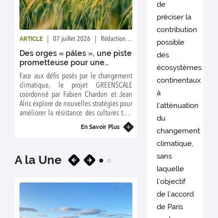
de
préciser la
contribution
ARTICLE
ARTICLE
07 juillet 2026
Rédaction : FairCarboN
07 juillet 20
possible
Des orges « pâles », une piste
Comment général
des
prometteuse pour une
l’agroécologie ?
écosystèmes
agriculture plus résiliente
Face aux défis posés par le changement
Le média The Conver
continentaux
climatique, le projet GREENSCALE
projets PREFALIM et SLA
à
coordonné par Fabien Chardon et Jean
E
Alric explore de nouvelles stratégies pour
l’atténuation
améliorer la résistance des cultures tout
du
en réduisant leur dépendance aux
En Savoir Plus
changement
engrais azotés. Parmi les pistes étudiées
figure le développement d'orges dites «
climatique,
pâles », caractérisées par une teneur plus
sans
A la Une
faible en chlorophylle.
laquelle
l’objectif
de l’accord
de Paris