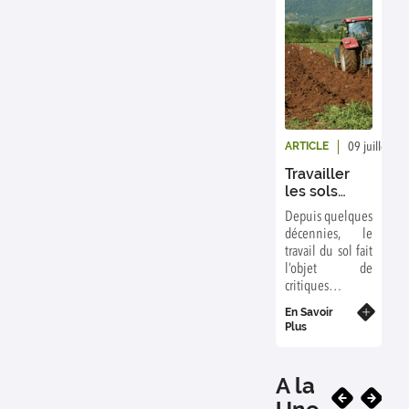
ARTICLE
09 juillet 20
Travailler
les sols
n’est pas
Depuis quelques
toujours
décennies, le
mauvais
travail du sol fait
pour le
l’objet de
climat et
critiques
limite le
croissantes. Un
recours aux
En Savoir
travail trop
Plus
pesticides
intensif pourrait
notamment
favoriser la
A la
minéralisation et
donc le relargage