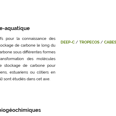
re-aquatique
atifs pour la connaissance des
DEEP-C
/
TROPECOS
/
CABE
 stockage de carbone le long du
carbone sous différentes formes
transformation des molécules
 de stockage de carbone pour
iens, estuariens ou côtiers en
l) sont étudiés dans cet axe.
 biogéochimiques