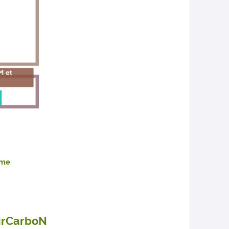
mme
airCarboN