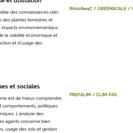
e et utilisation
RhizoSeqC
/
GREENSCALE
/
ssible des connaissances clés
s des plantes terrestres et
s impacts environnementaux,
e la viabilité économique et
duction et d’usage des
es et sociales
PREFALIM
/
CLIM-FAS
ramme est de mieux comprendre,
ant comportements, politiques
iques. L’analyse des
s agents concerne bien
s, usage des sols et gestion