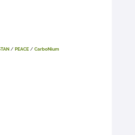
STAN
/
PEACE
/
CarboNium