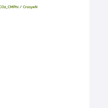
CO2_CMPhi
/
CrosyeN