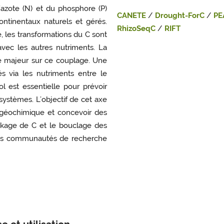
’azote (N) et du phosphore (P)
CANETE
/
Drought-ForC
/
PE
ntinentaux naturels et gérés.
RhizoSeqC
/
RIFT
 les transformations du C sont
avec les autres nutriments. La
le majeur sur ce couplage. Une
 via les nutriments entre le
l est essentielle pour prévoir
systèmes. L’objectif de cet axe
géochimique et concevoir des
ockage de C et le bouclage des
e les communautés de recherche