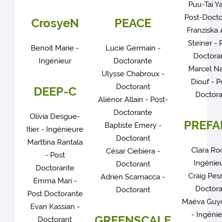
Puu-Tai Y
Post-Docto
CrosyeN
PEACE
Franziska
Steiner - 
Benoit Marie -
Lucie Germain -
Doctora
Ingénieur
Doctorante
Marcel N
Ulysse Chabroux -
Diouf - P
Doctorant
DEEP-C
Doctora
Aliénor Allain - Post-
Doctorante
Olivia Desgue-
PREFA
Baptiste Emery -
Itier - Ingénieure
Doctorant
Marttina Rantala
Clara Ro
César Ciebiera -
- Post
Ingénie
Doctorant
Doctorante
Craig Pes
Adrien Scamacca -
Emma Mari -
Doctora
Doctorant
Post Doctorante
Maëva Guy
Evan Kassian -
- Ingéni
GREENSCALE
Doctorant