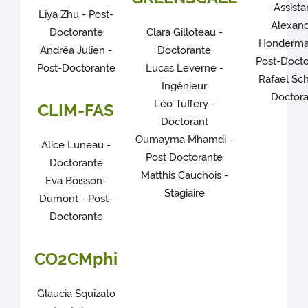
Assista
Liya Zhu - Post-
Alexan
Doctorante
Clara Gilloteau -
Honderma
Andréa Julien -
Doctorante
Post-Docto
Post-Doctorante
Lucas Leverne -
Rafael Sch
Ingénieur
Doctora
Léo Tuffery -
CLIM-FAS
Doctorant
Oumayma Mhamdi -
Alice Luneau -
Post Doctorante
Doctorante
Matthis Cauchois -
Eva Boisson-
Stagiaire
Dumont - Post-
Doctorante
CO2CMphi
Glaucia Squizato