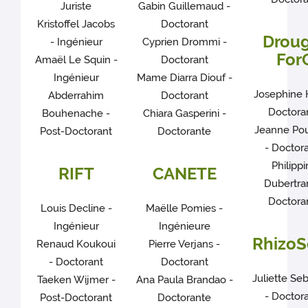
Juriste
Gabin Guillemaud -
Kristoffel Jacobs
Doctorant
Drou
- Ingénieur
Cyprien Drommi -
For
Amaël Le Squin -
Doctorant
Ingénieur
Mame Diarra Diouf -
Josephine 
Abderrahim
Doctorant
Doctora
Bouhenache -
Chiara Gasperini -
Jeanne Po
Post-Doctorant
Doctorante
- Doctor
Philipp
RIFT
CANETE
Dubertra
Doctora
Louis Decline -
Maëlle Pomies -
Ingénieur
Ingénieure
Rhizo
Renaud Koukoui
Pierre Verjans -
- Doctorant
Doctorant
Juliette Se
Taeken Wijmer -
Ana Paula Brandao -
- Doctor
Post-Doctorant
Doctorante