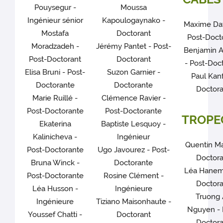
Pouysegur -
Moussa
Ingénieur sénior
Kapoulogaynako -
Maxime Dav
Mostafa
Doctorant
Post-Doct
Moradzadeh -
Jérémy Pantet - Post-
Benjamin 
Post-Doctorant
Doctorant
- Post-Doc
Elisa Bruni - Post-
Suzon Garnier -
Paul Kanf
Doctorante
Doctorante
Doctora
Marie Ruillé -
Clémence Ravier -
Post-Doctorante
Post-Doctorante
TROPE
Ekaterina
Baptiste Lesquoy -
Kalinicheva -
Ingénieur
Quentin Ma
Post-Doctorante
Ugo Javourez - Post-
Doctora
Bruna Winck -
Doctorante
Léa Hanem
Post-Doctorante
Rosine Clément -
Doctora
Léa Husson -
Ingénieure
Truong
Ingénieure
Tiziano Maisonhaute -
Nguyen - 
Youssef Chatti -
Doctorant
Doctora