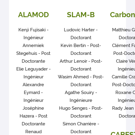
ALAMOD
SLAM-B
Carbo
Kenji Fujisaki -
Ludovic Harter -
Matthieu Gi
Ingénieur
Doctorant
Doctora
Annemiek
Kevin Bertin - Post-
Clément Fa
Stegehuis - Post
Doctorant
Post-Doct
Doctorante
Arthur Lenoir - Post-
Claire Vér
Elie Leguyader -
Doctorant
Ingénie
Ingénieur
Wasim Ahmed - Post-
Camille Cra
Alexandre
Doctorant
Post-Docto
Eymard -
Agathe Souiry -
Roxane O
Ingénieur
Ingénieure
Ingénie
Joséphine
Hugo Senges - Post-
Rady Jean 
Hazera - Post
Doctorant
Doctora
Doctorante
Simon Charrière -
Renaud
Doctorant
CABES