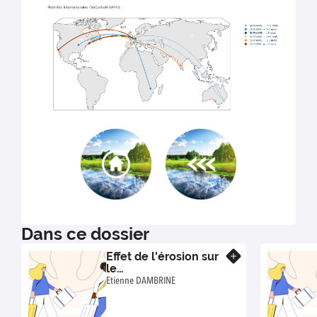
Dans ce dossier
Effet de l'érosion sur
En savoir plus
le
stockage/déstockage
Etienne DAMBRINE
de carbone