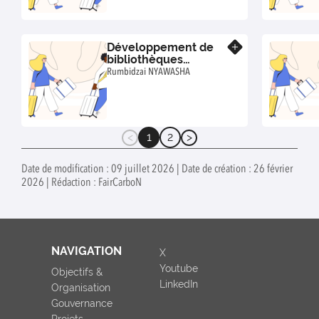
les sols à pergélisol
Arctiques
Développement de
En savoir plus
bibliothèques
spectrales pour les
Rumbidzai NYAWASHA
sols d'une région
subhumide à l'aide de
l'étalonnage du
modèle MIR
1
2
(current)
Date de modification : 09 juillet 2026 | Date de création : 26 février
2026 | Rédaction : FairCarboN
NAVIGATION
X
Youtube
Objectifs &
LinkedIn
Organisation
Gouvernance