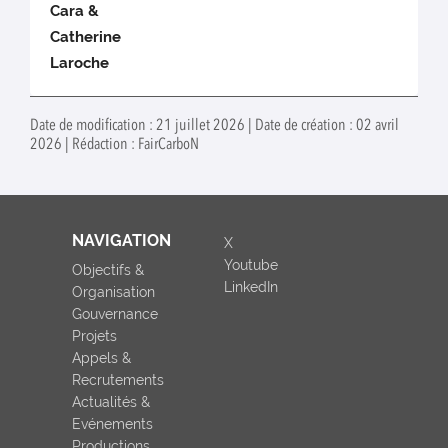
Cara &
Catherine
Laroche
Date de modification : 21 juillet 2026 | Date de création : 02 avril
2026 | Rédaction : FairCarboN
NAVIGATION
X
Youtube
Objectifs &
LinkedIn
Organisation
Gouvernance
Projets
Appels &
Recrutements
Actualités &
Evénements
Productions